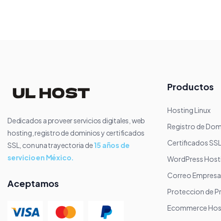
Productos
Hosting Linux
Dedicados a proveer servicios digitales, web
Registro de Dom
hosting, registro de dominios y certificados
Certificados SS
SSL, con una trayectoria de
15 años de
servicio en México.
WordPress Host
Correo Empresar
Aceptamos
Proteccion de P
Ecommerce Hos