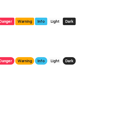
Danger
Warning
Info
Light
Dark
Danger
Warning
Info
Light
Dark