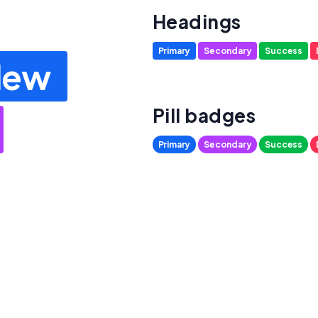
Headings
Primary
Secondary
Success
New
Pill badges
Primary
Secondary
Success