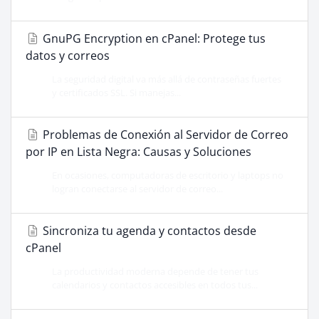
GnuPG Encryption en cPanel: Protege tus
datos y correos
La seguridad digital va más allá de contraseñas fuertes
y certificados SSL. Si manejas...
Problemas de Conexión al Servidor de Correo
por IP en Lista Negra: Causas y Soluciones
En ocasiones, computadoras de escritorio y laptops no
logran conectarse al servidor de correo...
Sincroniza tu agenda y contactos desde
cPanel
La productividad moderna depende de tener tus
calendarios y contactos accesibles en todos tus...