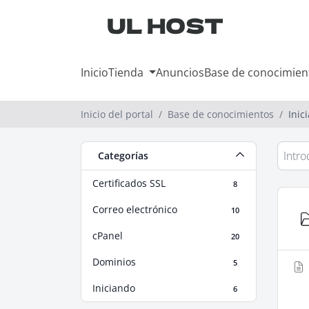
Inicio
Tienda
Anuncios
Base de conocimien
Inicio del portal
Base de conocimientos
Inic
Categorías
Certificados SSL
8
Correo electrónico
10
cPanel
20
Dominios
5
Iniciando
6