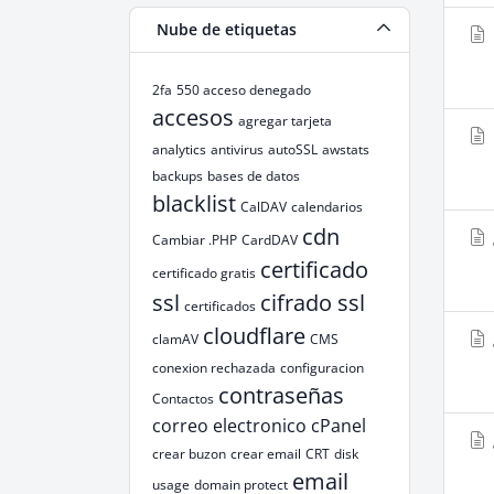
Nube de etiquetas
2fa
550 acceso denegado
accesos
agregar tarjeta
analytics
antivirus
autoSSL
awstats
backups
bases de datos
blacklist
CalDAV
calendarios
cdn
Cambiar .PHP
CardDAV
certificado
certificado gratis
ssl
cifrado ssl
certificados
cloudflare
clamAV
CMS
conexion rechazada
configuracion
contraseñas
Contactos
correo electronico
cPanel
crear buzon
crear email
CRT
disk
email
usage
domain protect