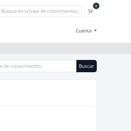
0
Carrito
Cuenta
Buscar
s acceder a cPanel con...