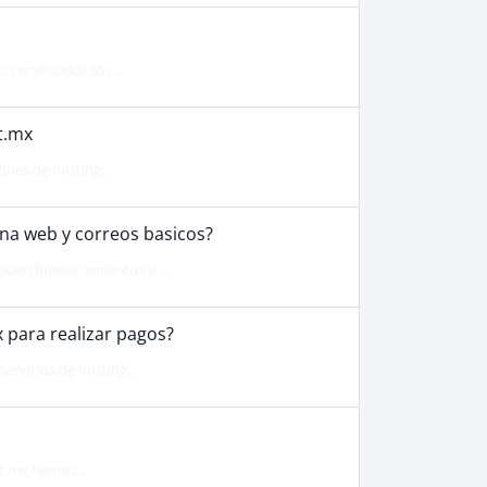
 certificados SSL,...
t.mx
nes de hosting,...
na web y correos basicos?
 buen funcionamiento de...
 para realizar pagos?
ervicios de hosting,...
st.mx hemos...