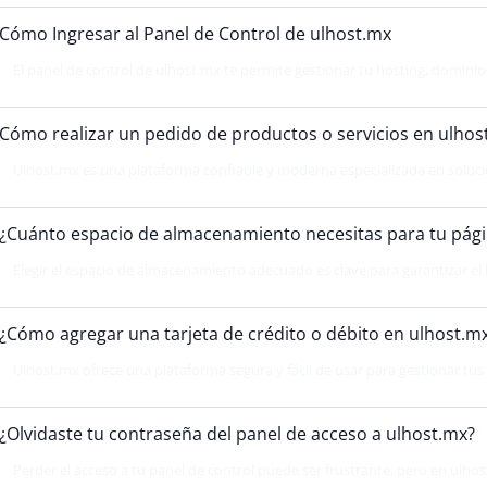
Cómo Ingresar al Panel de Control de ulhost.mx
El panel de control de ulhost.mx te permite gestionar tu hosting, dominios,
Cómo realizar un pedido de productos o servicios en ulhos
Ulhost.mx es una plataforma confiable y moderna especializada en solucio
¿Cuánto espacio de almacenamiento necesitas para tu pági
Elegir el espacio de almacenamiento adecuado es clave para garantizar el
¿Cómo agregar una tarjeta de crédito o débito en ulhost.mx
Ulhost.mx ofrece una plataforma segura y fácil de usar para gestionar tus s
¿Olvidaste tu contraseña del panel de acceso a ulhost.mx?
Perder el acceso a tu panel de control puede ser frustrante, pero en ulho