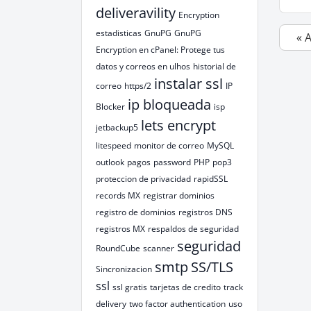
deliveravility
Encryption
estadisticas
GnuPG
GnuPG
« 
Encryption en cPanel: Protege tus
datos y correos en ulhos
historial de
instalar ssl
correo
https/2
IP
ip bloqueada
Blocker
isp
lets encrypt
jetbackup5
litespeed
monitor de correo
MySQL
outlook
pagos
password
PHP
pop3
proteccion de privacidad
rapidSSL
records MX
registrar dominios
registro de dominios
registros DNS
registros MX
respaldos de seguridad
seguridad
RoundCube
scanner
smtp
SS/TLS
Sincronizacion
ssl
ssl gratis
tarjetas de credito
track
delivery
two factor authentication
uso