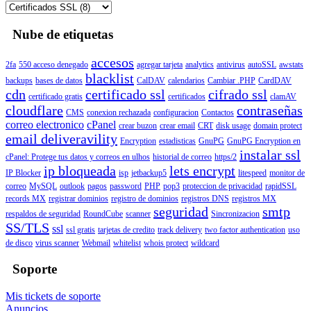
Nube de etiquetas
accesos
2fa
550 acceso denegado
agregar tarjeta
analytics
antivirus
autoSSL
awstats
blacklist
backups
bases de datos
CalDAV
calendarios
Cambiar .PHP
CardDAV
cdn
certificado ssl
cifrado ssl
certificado gratis
certificados
clamAV
cloudflare
contraseñas
CMS
conexion rechazada
configuracion
Contactos
correo electronico
cPanel
crear buzon
crear email
CRT
disk usage
domain protect
email deliveravility
Encryption
estadisticas
GnuPG
GnuPG Encryption en
instalar ssl
cPanel: Protege tus datos y correos en ulhos
historial de correo
https/2
ip bloqueada
lets encrypt
IP Blocker
isp
jetbackup5
litespeed
monitor de
correo
MySQL
outlook
pagos
password
PHP
pop3
proteccion de privacidad
rapidSSL
records MX
registrar dominios
registro de dominios
registros DNS
registros MX
seguridad
smtp
respaldos de seguridad
RoundCube
scanner
Sincronizacion
SS/TLS
ssl
ssl gratis
tarjetas de credito
track delivery
two factor authentication
uso
de disco
virus scanner
Webmail
whitelist
whois protect
wildcard
Soporte
Mis tickets de soporte
Anuncios