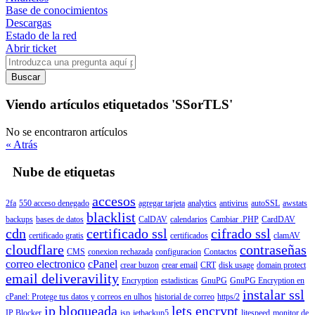
Base de conocimientos
Descargas
Estado de la red
Abrir ticket
Buscar
Viendo artículos etiquetados 'SSorTLS'
No se encontraron artículos
« Atrás
Nube de etiquetas
accesos
2fa
550 acceso denegado
agregar tarjeta
analytics
antivirus
autoSSL
awstats
blacklist
backups
bases de datos
CalDAV
calendarios
Cambiar .PHP
CardDAV
cdn
certificado ssl
cifrado ssl
certificado gratis
certificados
clamAV
cloudflare
contraseñas
CMS
conexion rechazada
configuracion
Contactos
correo electronico
cPanel
crear buzon
crear email
CRT
disk usage
domain protect
email deliveravility
Encryption
estadisticas
GnuPG
GnuPG Encryption en
instalar ssl
cPanel: Protege tus datos y correos en ulhos
historial de correo
https/2
ip bloqueada
lets encrypt
IP Blocker
isp
jetbackup5
litespeed
monitor de