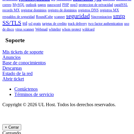
correo
MySQL
outlook
pagos
password
PHP
pop3
proteccion de privacidad
rapidSSL
records MX
registrar dominios
registro de dominios
registros DNS
registros MX
seguridad
smtp
respaldos de seguridad
RoundCube
scanner
Sincronizacion
SS/TLS
ssl
ssl gratis
tarjetas de credito
track delivery
two factor authentication
uso
de disco
virus scanner
Webmail
whitelist
whois protect
wildcard
Soporte
Mis tickets de soporte
Anuncios
Base de conocimientos
Descargas
Estado de la red
Abrir ticket
Contáctenos
Términos de servicio
Copyright © 2026 UL Host. Todos los derechos reservados.
×
Cerrar
Cargando...