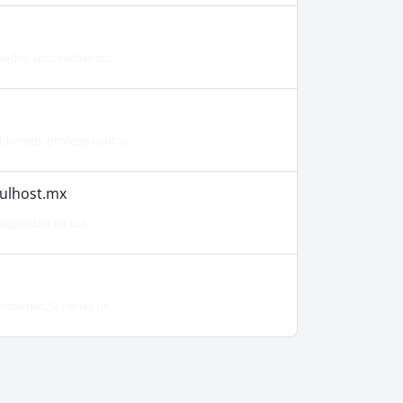
uedes aprovechar su...
tio web, protege contra...
 ulhost.mx
seguridad de tus...
nternet. Si tienes un...