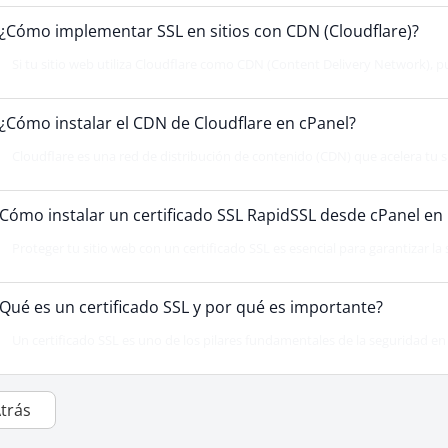
¿Cómo implementar SSL en sitios con CDN (Cloudflare)?
Si tu sitio web utiliza Cloudflare como CDN (Content Delivery Network), p
¿Cómo instalar el CDN de Cloudflare en cPanel?
Cloudflare es una red de distribución de contenido (CDN) que acelera tu si
Cómo instalar un certificado SSL RapidSSL desde cPanel en
Proteger tu sitio web con un certificado SSL es esencial para garantizar la 
Qué es un certificado SSL y por qué es importante?
Un certificado SSL es uno de los pilares fundamentales de la seguridad en i
Atrás