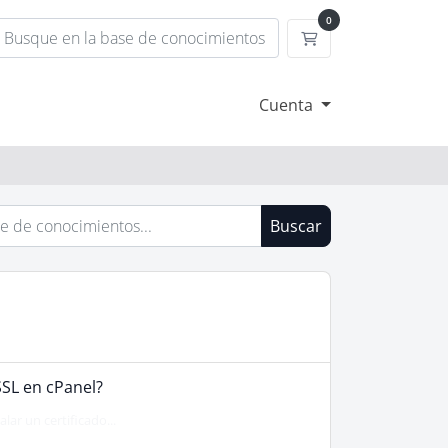
0
Carrito
Cuenta
Buscar
SSL en cPanel?
lar un certificado...