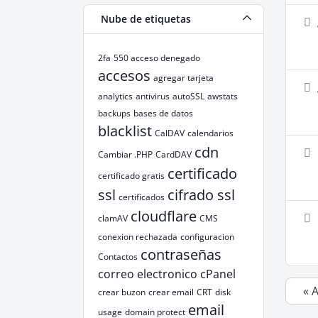
Nube de etiquetas
2fa
550 acceso denegado
accesos
agregar tarjeta
analytics
antivirus
autoSSL
awstats
backups
bases de datos
blacklist
CalDAV
calendarios
cdn
Cambiar .PHP
CardDAV
certificado
certificado gratis
ssl
cifrado ssl
certificados
cloudflare
clamAV
CMS
conexion rechazada
configuracion
contraseñas
Contactos
correo electronico
cPanel
« 
crear buzon
crear email
CRT
disk
email
usage
domain protect