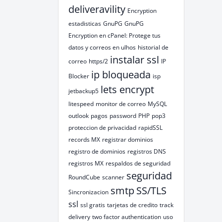
deliveravility
Encryption
estadisticas
GnuPG
GnuPG
Encryption en cPanel: Protege tus
datos y correos en ulhos
historial de
instalar ssl
correo
https/2
IP
ip bloqueada
Blocker
isp
lets encrypt
jetbackup5
litespeed
monitor de correo
MySQL
outlook
pagos
password
PHP
pop3
proteccion de privacidad
rapidSSL
records MX
registrar dominios
registro de dominios
registros DNS
registros MX
respaldos de seguridad
seguridad
RoundCube
scanner
smtp
SS/TLS
Sincronizacion
ssl
ssl gratis
tarjetas de credito
track
delivery
two factor authentication
uso