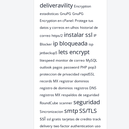
deliveravility
Encryption
estadisticas
GnuPG
GnuPG
Encryption en cPanel: Protege tus
datos y correos en ulhos
historial de
instalar ssl
correo
https/2
IP
ip bloqueada
Blocker
isp
lets encrypt
jetbackup5
litespeed
monitor de correo
MySQL
outlook
pagos
password
PHP
pop3
proteccion de privacidad
rapidSSL
records MX
registrar dominios
registro de dominios
registros DNS
registros MX
respaldos de seguridad
seguridad
RoundCube
scanner
smtp
SS/TLS
Sincronizacion
ssl
ssl gratis
tarjetas de credito
track
delivery
two factor authentication
uso