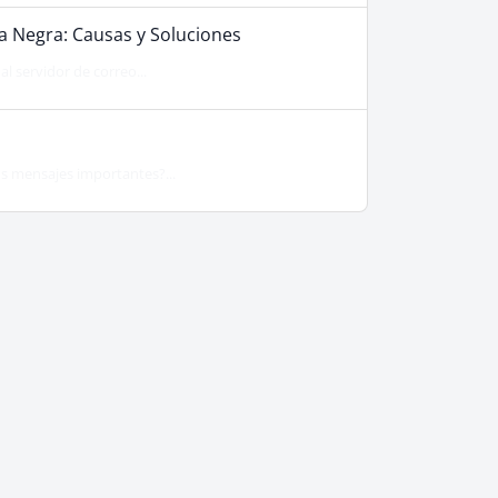
a Negra: Causas y Soluciones
l servidor de correo...
us mensajes importantes?...