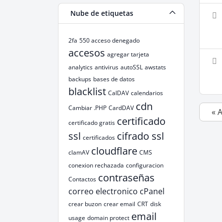
Nube de etiquetas
2fa
550 acceso denegado
accesos
agregar tarjeta
analytics
antivirus
autoSSL
awstats
backups
bases de datos
blacklist
CalDAV
calendarios
cdn
Cambiar .PHP
CardDAV
« 
certificado
certificado gratis
ssl
cifrado ssl
certificados
cloudflare
clamAV
CMS
conexion rechazada
configuracion
contraseñas
Contactos
correo electronico
cPanel
crear buzon
crear email
CRT
disk
email
usage
domain protect