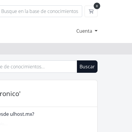
0
Carrito
Cuenta
Buscar
ronico'
esde ulhost.mx?
o,...