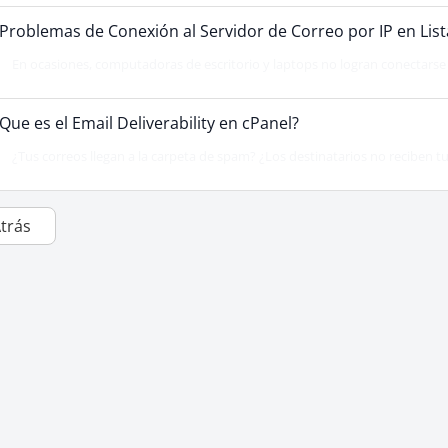
Problemas de Conexión al Servidor de Correo por IP en List
En ocasiones, computadoras de escritorio y laptops no logran conectarse a
Que es el Email Deliverability en cPanel?
¿Tus correos llegan a la carpeta de spam? ¿Los destinatarios no reciben t
Atrás