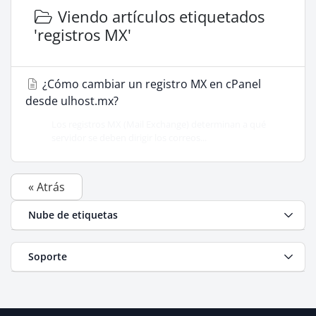
Viendo artículos etiquetados
'registros MX'
¿Cómo cambiar un registro MX en cPanel
desde ulhost.mx?
Los registros MX (Mail Exchange) determinan a qué
servidor se deben dirigir los correos...
« Atrás
Nube de etiquetas
Soporte