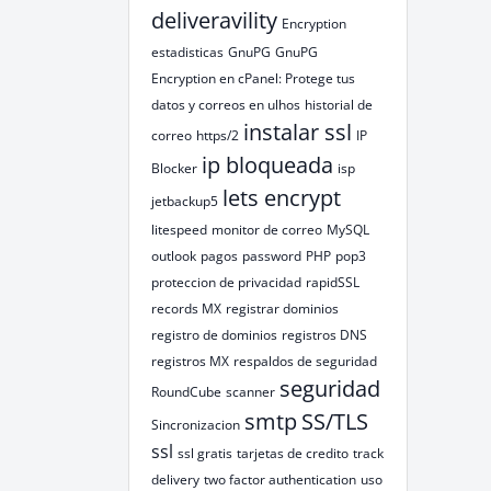
deliveravility
Encryption
estadisticas
GnuPG
GnuPG
Encryption en cPanel: Protege tus
datos y correos en ulhos
historial de
instalar ssl
correo
https/2
IP
ip bloqueada
Blocker
isp
lets encrypt
jetbackup5
litespeed
monitor de correo
MySQL
outlook
pagos
password
PHP
pop3
proteccion de privacidad
rapidSSL
records MX
registrar dominios
registro de dominios
registros DNS
registros MX
respaldos de seguridad
seguridad
RoundCube
scanner
smtp
SS/TLS
Sincronizacion
ssl
ssl gratis
tarjetas de credito
track
delivery
two factor authentication
uso