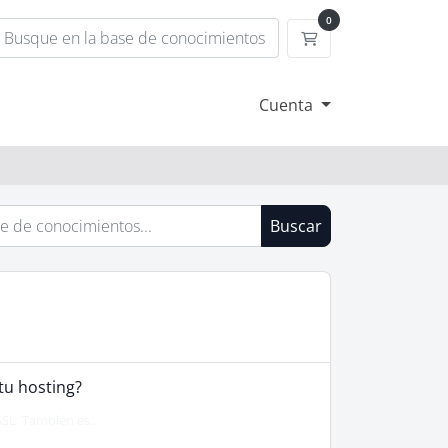
0
Carrito
Cuenta
Buscar
tu hosting?
SL. También es...