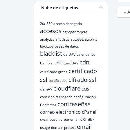
Nube de etiquetas
« 
2fa
550 acceso denegado
accesos
agregar tarjeta
analytics
antivirus
autoSSL
awstats
backups
bases de datos
blacklist
CalDAV
calendarios
cdn
Cambiar .PHP
CardDAV
certificado
certificado gratis
ssl
cifrado ssl
certificados
cloudflare
clamAV
CMS
conexion rechazada
configuracion
contraseñas
Contactos
correo electronico
cPanel
crear buzon
crear email
CRT
disk
email
usage
domain protect