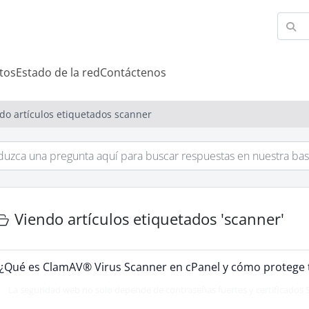
tos
Estado de la red
Contáctenos
do artículos etiquetados scanner
Viendo artículos etiquetados 'scanner'
¿Qué es ClamAV® Virus Scanner en cPanel y cómo protege 
La seguridad web no solo depende de contraseñas fuertes y certificados S