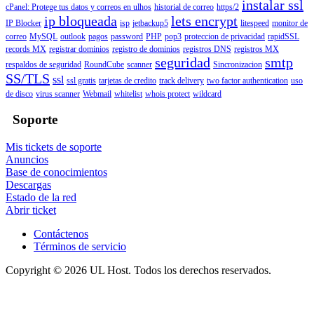
instalar ssl
cPanel: Protege tus datos y correos en ulhos
historial de correo
https/2
ip bloqueada
lets encrypt
IP Blocker
isp
jetbackup5
litespeed
monitor de
correo
MySQL
outlook
pagos
password
PHP
pop3
proteccion de privacidad
rapidSSL
records MX
registrar dominios
registro de dominios
registros DNS
registros MX
seguridad
smtp
respaldos de seguridad
RoundCube
scanner
Sincronizacion
SS/TLS
ssl
ssl gratis
tarjetas de credito
track delivery
two factor authentication
uso
de disco
virus scanner
Webmail
whitelist
whois protect
wildcard
Soporte
Mis tickets de soporte
Anuncios
Base de conocimientos
Descargas
Estado de la red
Abrir ticket
Contáctenos
Términos de servicio
Copyright © 2026 UL Host. Todos los derechos reservados.