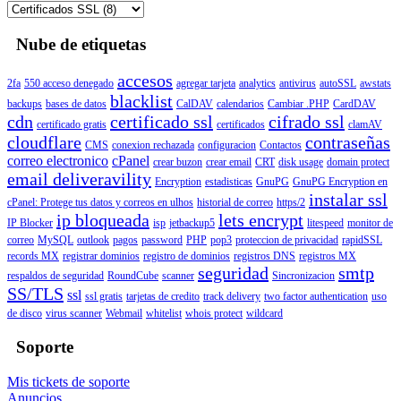
Nube de etiquetas
accesos
2fa
550 acceso denegado
agregar tarjeta
analytics
antivirus
autoSSL
awstats
blacklist
backups
bases de datos
CalDAV
calendarios
Cambiar .PHP
CardDAV
cdn
certificado ssl
cifrado ssl
certificado gratis
certificados
clamAV
cloudflare
contraseñas
CMS
conexion rechazada
configuracion
Contactos
correo electronico
cPanel
crear buzon
crear email
CRT
disk usage
domain protect
email deliveravility
Encryption
estadisticas
GnuPG
GnuPG Encryption en
instalar ssl
cPanel: Protege tus datos y correos en ulhos
historial de correo
https/2
ip bloqueada
lets encrypt
IP Blocker
isp
jetbackup5
litespeed
monitor de
correo
MySQL
outlook
pagos
password
PHP
pop3
proteccion de privacidad
rapidSSL
records MX
registrar dominios
registro de dominios
registros DNS
registros MX
seguridad
smtp
respaldos de seguridad
RoundCube
scanner
Sincronizacion
SS/TLS
ssl
ssl gratis
tarjetas de credito
track delivery
two factor authentication
uso
de disco
virus scanner
Webmail
whitelist
whois protect
wildcard
Soporte
Mis tickets de soporte
Anuncios