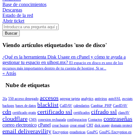
Base de conocimientos
Descargas
Estado de la red
Abrir ticket
Buscar
Viendo artículos etiquetados 'uso de disco'
¿Qué es la herramienta Disk Usage en cPanel y cómo te ayuda a
gestionar tu espacio en ulhost.mx?
El espacio en disco es uno de los
recursos más importantes dentro de tu cuenta de hosting. Si se...
« Atrás
Nube de etiquetas
accesos
2fa
550 acceso denegado
agregar tarjeta
analytics
antivirus
autoSSL
awstats
blacklist
backups
bases de datos
CalDAV
calendarios
Cambiar .PHP
CardDAV
cdn
certificado ssl
cifrado ssl
certificado gratis
certificados
clamAV
cloudflare
contraseñas
CMS
conexion rechazada
configuracion
Contactos
correo electronico
cPanel
crear buzon
crear email
CRT
disk usage
domain protect
email deliveravility
Encryption
estadisticas
GnuPG
GnuPG Encryption en