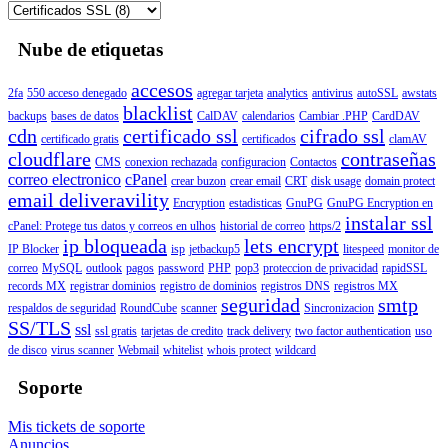
Nube de etiquetas
accesos
2fa
550 acceso denegado
agregar tarjeta
analytics
antivirus
autoSSL
awstats
blacklist
backups
bases de datos
CalDAV
calendarios
Cambiar .PHP
CardDAV
cdn
certificado ssl
cifrado ssl
certificado gratis
certificados
clamAV
cloudflare
contraseñas
CMS
conexion rechazada
configuracion
Contactos
correo electronico
cPanel
crear buzon
crear email
CRT
disk usage
domain protect
email deliveravility
Encryption
estadisticas
GnuPG
GnuPG Encryption en
instalar ssl
cPanel: Protege tus datos y correos en ulhos
historial de correo
https/2
ip bloqueada
lets encrypt
IP Blocker
isp
jetbackup5
litespeed
monitor de
correo
MySQL
outlook
pagos
password
PHP
pop3
proteccion de privacidad
rapidSSL
records MX
registrar dominios
registro de dominios
registros DNS
registros MX
seguridad
smtp
respaldos de seguridad
RoundCube
scanner
Sincronizacion
SS/TLS
ssl
ssl gratis
tarjetas de credito
track delivery
two factor authentication
uso
de disco
virus scanner
Webmail
whitelist
whois protect
wildcard
Soporte
Mis tickets de soporte
Anuncios