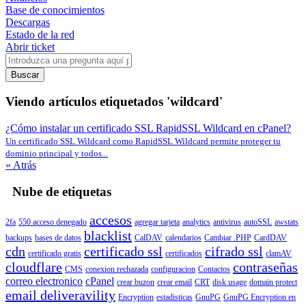
Base de conocimientos
Descargas
Estado de la red
Abrir ticket
Buscar
Viendo artículos etiquetados 'wildcard'
¿Cómo instalar un certificado SSL RapidSSL Wildcard en cPanel?
Un certificado SSL Wildcard como RapidSSL Wildcard permite proteger tu
dominio principal y todos...
« Atrás
Nube de etiquetas
accesos
2fa
550 acceso denegado
agregar tarjeta
analytics
antivirus
autoSSL
awstats
blacklist
backups
bases de datos
CalDAV
calendarios
Cambiar .PHP
CardDAV
cdn
certificado ssl
cifrado ssl
certificado gratis
certificados
clamAV
cloudflare
contraseñas
CMS
conexion rechazada
configuracion
Contactos
correo electronico
cPanel
crear buzon
crear email
CRT
disk usage
domain protect
email deliveravility
Encryption
estadisticas
GnuPG
GnuPG Encryption en