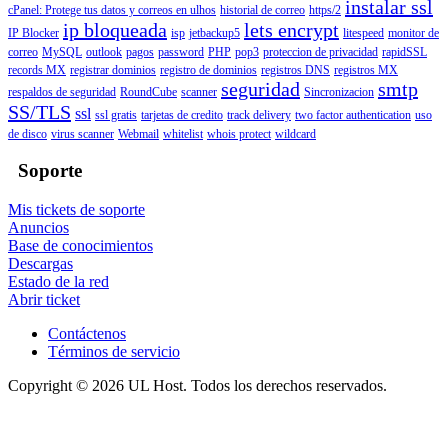
instalar ssl
cPanel: Protege tus datos y correos en ulhos
historial de correo
https/2
ip bloqueada
lets encrypt
IP Blocker
isp
jetbackup5
litespeed
monitor de
correo
MySQL
outlook
pagos
password
PHP
pop3
proteccion de privacidad
rapidSSL
records MX
registrar dominios
registro de dominios
registros DNS
registros MX
seguridad
smtp
respaldos de seguridad
RoundCube
scanner
Sincronizacion
SS/TLS
ssl
ssl gratis
tarjetas de credito
track delivery
two factor authentication
uso
de disco
virus scanner
Webmail
whitelist
whois protect
wildcard
Soporte
Mis tickets de soporte
Anuncios
Base de conocimientos
Descargas
Estado de la red
Abrir ticket
Contáctenos
Términos de servicio
Copyright © 2026 UL Host. Todos los derechos reservados.