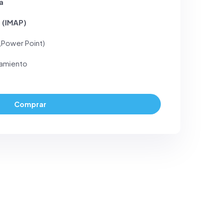
a
p
(IMAP)
,Power Point)
amiento
Comprar