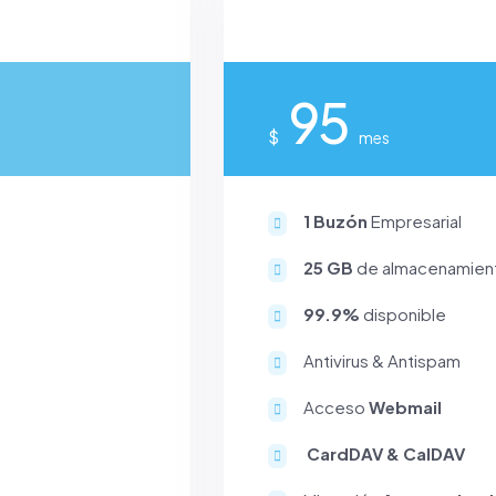
95
$
mes
1 Buzón
Empresarial
25 GB
de almacenamien
99.9%
disponible
Antivirus & Antispam
Acceso
Webmail
CardDAV & CalDAV