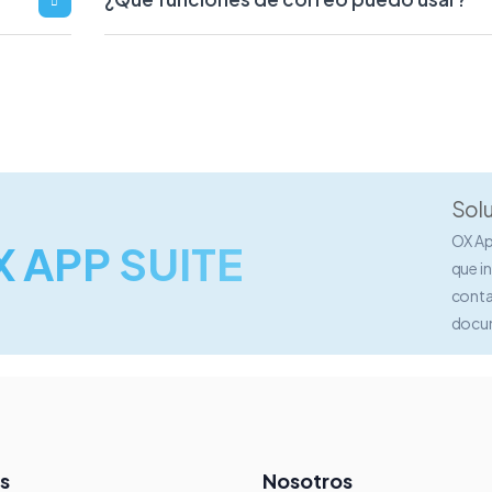
Solu
OX Ap
 APP SUITE
que i
conta
docum
s
Nosotros