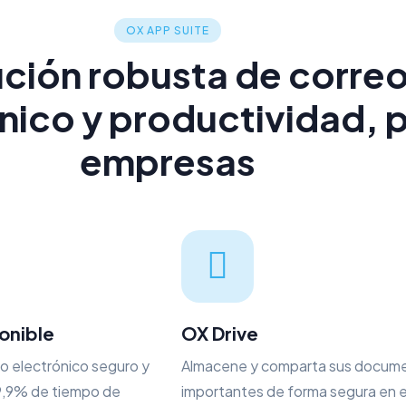
OX APP SUITE
ción robusta de corre
nico y productividad, 
empresas
onible
OX Drive
eo electrónico seguro y
Almacene y comparta sus docum
99,9% de tiempo de
importantes de forma segura en e