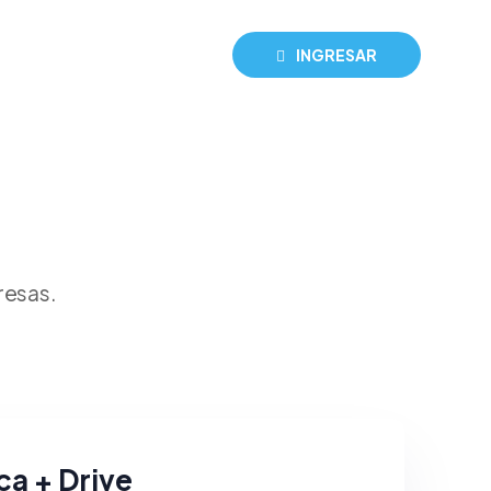
INGRESAR
resas.
ca + Drive