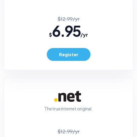
$12.99/yr
6.95
$
/yr
Register
The true internet original.
$12.99/yr