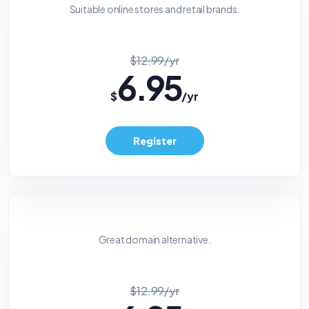
Suitable online stores and retail brands.
$12.99/yr
6.95
$
/yr
Register
Great domain alternative.
$12.99/yr