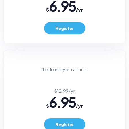
6.95
$
/yr
Register
The domain you can trust.
$12.99/yr
6.95
$
/yr
Register