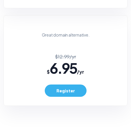
Great domain alternative.
$12.99/yr
6.95
$
/yr
Register