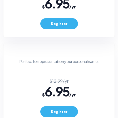
6.95
$
/yr
Register
Perfect for representation your personal name.
$12.99/yr
6.95
$
/yr
Register