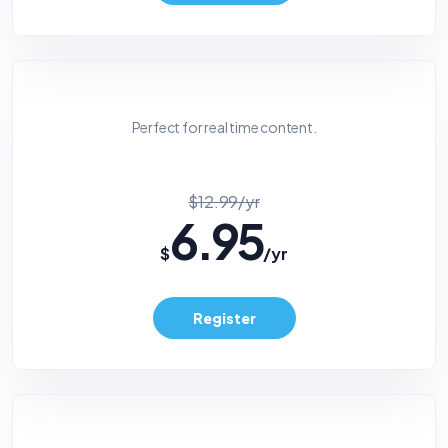
Perfect for real time content.
$12.99/yr
6.95
$
/yr
Register