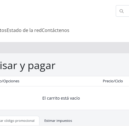
tos
Estado de la red
Contáctenos
isar y pagar
o/Opciones
Precio/Ciclo
El carrito está vacío
car código promocional
Estimar impuestos