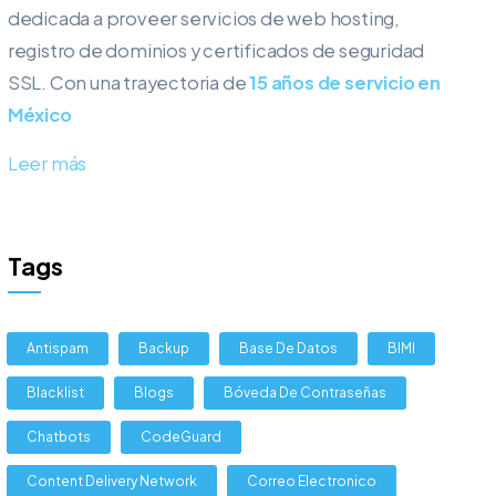
dedicada a proveer servicios de web hosting,
registro de dominios y certificados de seguridad
SSL. Con una trayectoria de
15 años de servicio en
México
Leer más
Tags
Antispam
Backup
Base De Datos
BIMI
Blacklist
Blogs
Bóveda De Contraseñas
Chatbots
CodeGuard
Content Delivery Network
Correo Electronico