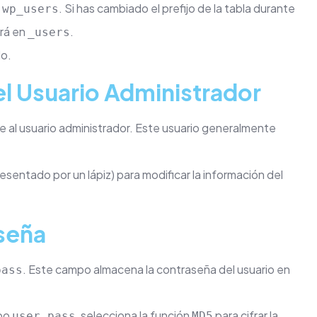
a
. Si has cambiado el prefijo de la tabla durante
wp_users
ará en
.
_users
do.
del Usuario Administrador
te al usuario administrador. Este usuario generalmente
esentado por un lápiz) para modificar la información del
seña
. Este campo almacena la contraseña del usuario en
pass
mpo
, selecciona la función
para cifrar la
user_pass
MD5