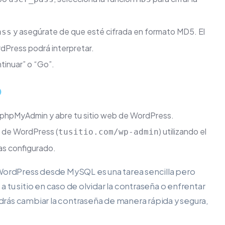
y asegúrate de que esté cifrada en formato MD5. El
ass
Press podrá interpretar.
tinuar” o “Go”.
o
a phpMyAdmin y abre tu sitio web de WordPress.
n de WordPress (
) utilizando el
tusitio.com/wp-admin
as configurado.
 WordPress desde MySQL es una tarea sencilla pero
tu sitio en caso de olvidar la contraseña o enfrentar
rás cambiar la contraseña de manera rápida y segura,
.