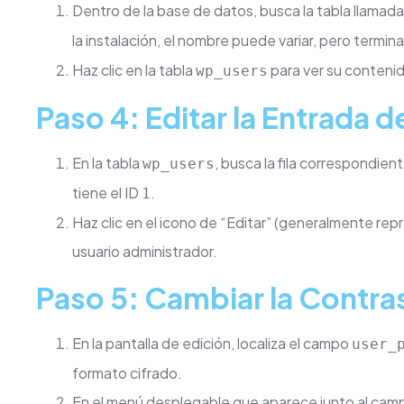
Dentro de la base de datos, busca la tabla llamad
la instalación, el nombre puede variar, pero termin
Haz clic en la tabla
para ver su conteni
wp_users
Paso 4: Editar la Entrada 
En la tabla
, busca la fila correspondien
wp_users
tiene el ID
.
1
Haz clic en el icono de “Editar” (generalmente repr
usuario administrador.
Paso 5: Cambiar la Contra
En la pantalla de edición, localiza el campo
user_
formato cifrado.
En el menú desplegable que aparece junto al ca