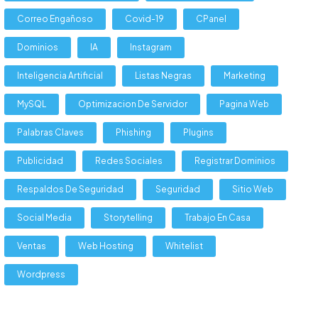
Correo Engañoso
Covid-19
CPanel
Dominios
IA
Instagram
Inteligencia Artificial
Listas Negras
Marketing
MySQL
Optimizacion De Servidor
Pagina Web
Palabras Claves
Phishing
Plugins
Publicidad
Redes Sociales
Registrar Dominios
Respaldos De Seguridad
Seguridad
Sitio Web
Social Media
Storytelling
Trabajo En Casa
Ventas
Web Hosting
Whitelist
Wordpress