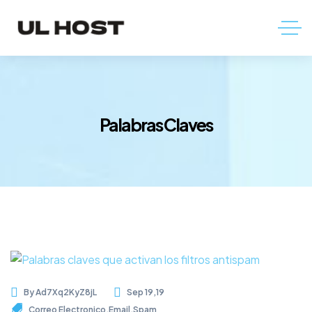
Palabras Claves
By
Ad7Xq2KyZ8jL
Sep 19,19
Correo Electronico
,
Email
,
Spam