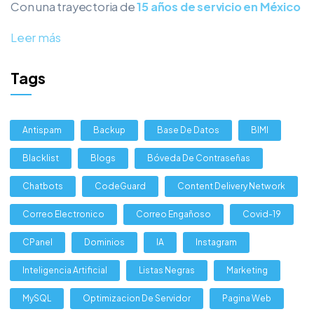
Con una trayectoria de
15 años de servicio en México
Leer más
Tags
Antispam
Backup
Base De Datos
BIMI
Blacklist
Blogs
Bóveda De Contraseñas
Chatbots
CodeGuard
Content Delivery Network
Correo Electronico
Correo Engañoso
Covid-19
CPanel
Dominios
IA
Instagram
Inteligencia Artificial
Listas Negras
Marketing
MySQL
Optimizacion De Servidor
Pagina Web