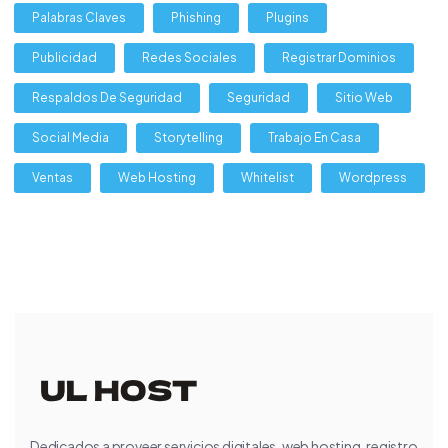
Palabras Claves
Phishing
Plugins
Publicidad
Redes Sociales
Registrar Dominios
Respaldos De Seguridad
Seguridad
Sitio Web
Social Media
Storytelling
Trabajo En Casa
Ventas
Web Hosting
Whitelist
Wordpress
Dedicados a proveer servicios digitales, web hosting, registro