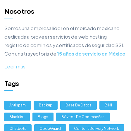
Nosotros
Somos una empresa líder en el mercado mexicano
dedicada a proveer servicios de web hosting,
registro de dominios y certificados de seguridad SSL.
Con una trayectoria de
15 años de servicio en México
Leer más
Tags
Antispam
Backup
Base De Datos
BIMI
Blacklist
Blogs
Bóveda De Contraseñas
Chatbots
CodeGuard
Content Delivery Network