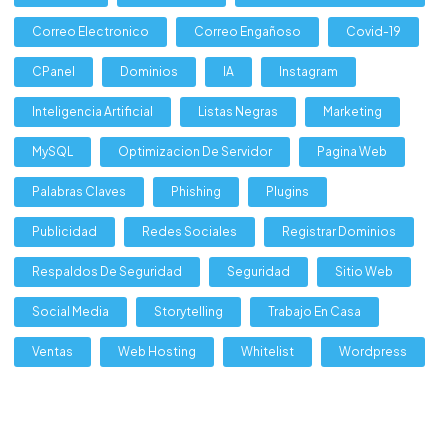
Correo Electronico
Correo Engañoso
Covid-19
CPanel
Dominios
IA
Instagram
Inteligencia Artificial
Listas Negras
Marketing
MySQL
Optimizacion De Servidor
Pagina Web
Palabras Claves
Phishing
Plugins
Publicidad
Redes Sociales
Registrar Dominios
Respaldos De Seguridad
Seguridad
Sitio Web
Social Media
Storytelling
Trabajo En Casa
Ventas
Web Hosting
Whitelist
Wordpress