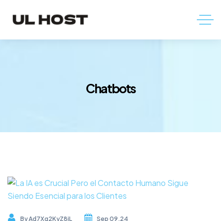
Chatbots
By
Ad7Xq2KyZ8jL
Sep 09,24