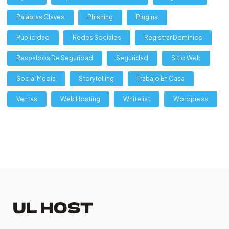
Palabras Claves
Phishing
Plugins
Publicidad
Redes Sociales
Registrar Dominios
Respaldos De Seguridad
Seguridad
Sitio Web
Social Media
Storytelling
Trabajo En Casa
Ventas
Web Hosting
Whitelist
Wordpress