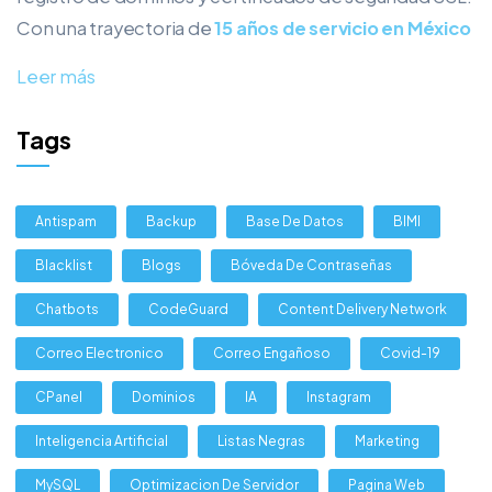
Con una trayectoria de
15 años de servicio en México
Leer más
Tags
Antispam
Backup
Base De Datos
BIMI
Blacklist
Blogs
Bóveda De Contraseñas
Chatbots
CodeGuard
Content Delivery Network
Correo Electronico
Correo Engañoso
Covid-19
CPanel
Dominios
IA
Instagram
Inteligencia Artificial
Listas Negras
Marketing
MySQL
Optimizacion De Servidor
Pagina Web