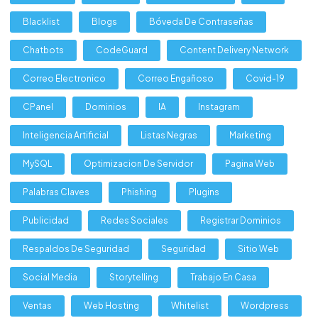
Blacklist
Blogs
Bóveda De Contraseñas
Chatbots
CodeGuard
Content Delivery Network
Correo Electronico
Correo Engañoso
Covid-19
CPanel
Dominios
IA
Instagram
Inteligencia Artificial
Listas Negras
Marketing
MySQL
Optimizacion De Servidor
Pagina Web
Palabras Claves
Phishing
Plugins
Publicidad
Redes Sociales
Registrar Dominios
Respaldos De Seguridad
Seguridad
Sitio Web
Social Media
Storytelling
Trabajo En Casa
Ventas
Web Hosting
Whitelist
Wordpress