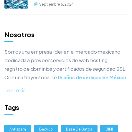
desde MySQL
Septiembre 6, 2024
Nosotros
Somos una empresa líder en el mercado mexicano
dedicada a proveer servicios de web hosting,
registro de dominios y certificados de seguridad SSL.
Con una trayectoria de
15 años de servicio en México
Leer más
Tags
Antispam
Backup
Base De Datos
BIMI