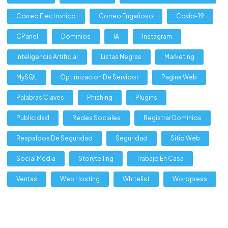
Correo Electronico
Correo Engañoso
Covid-19
CPanel
Dominios
IA
Instagram
Inteligencia Artificial
Listas Negras
Marketing
MySQL
Optimizacion De Servidor
Pagina Web
Palabras Claves
Phishing
Plugins
Publicidad
Redes Sociales
Registrar Dominios
Respaldos De Seguridad
Seguridad
Sitio Web
Social Media
Storytelling
Trabajo En Casa
Ventas
Web Hosting
Whitelist
Wordpress