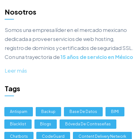
Nosotros
Somos una empresa líder en el mercado mexicano
dedicada a proveer servicios de web hosting,
registro de dominios y certificados de seguridad SSL.
Con una trayectoria de
15 años de servicio en México
Leer más
Tags
Antispam
Backup
Base De Datos
BIMI
Blacklist
Blogs
Bóveda De Contraseñas
Chatbots
CodeGuard
Content Delivery Network