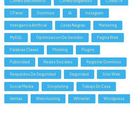
Correo Electronico
Correo Engañoso
Covid-19
CPanel
Dominios
IA
Instagram
Inteligencia Artificial
Listas Negras
Marketing
MySQL
Optimizacion De Servidor
Pagina Web
Palabras Claves
Phishing
Plugins
Publicidad
Redes Sociales
Registrar Dominios
Respaldos De Seguridad
Seguridad
Sitio Web
Social Media
Storytelling
Trabajo En Casa
Ventas
Web Hosting
Whitelist
Wordpress