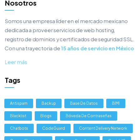
Nosotros
Somos una empresa líder en el mercado mexicano
dedicada a proveer servicios de web hosting,
registro de dominios y certificados de seguridad SSL.
Con una trayectoria de
15 años de servicio en México
Leer más
Tags
Antispam
Backup
Base De Datos
BIMI
Blacklist
Blogs
Bóveda De Contraseñas
Chatbots
CodeGuard
Content Delivery Network