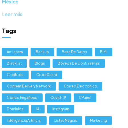
México
Leer más
Tags
Antispam
Backup
Base De Datos
BIMI
Blacklist
Blogs
Bóveda De Contraseñas
Chatbots
CodeGuard
Content Delivery Network
Correo Electronico
Correo Engañoso
Covid-19
CPanel
Dominios
IA
Instagram
Inteligencia Artificial
Listas Negras
Marketing