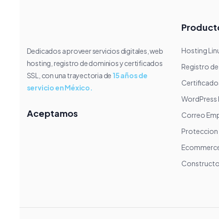
Product
Hosting Lin
Dedicados a proveer servicios digitales, web
hosting, registro de dominios y certificados
Registro d
SSL, con una trayectoria de
15 años de
Certificado
servicio en México.
WordPress 
Aceptamos
Correo Emp
Proteccion 
Ecommerce
Construct