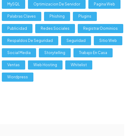
MySQL
Optimizacion De Servidor
Pagina Web
Palabras Claves
Phishing
Plugins
Publicidad
Redes Sociales
Registrar Dominios
Respaldos De Seguridad
Seguridad
Sitio Web
Social Media
Storytelling
Trabajo En Casa
Ventas
Web Hosting
Whitelist
Wordpress