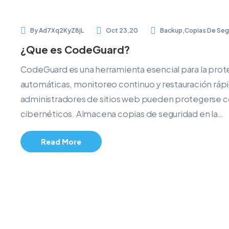
By
Ad7Xq2KyZ8jL
Oct 23,20
Backup
,
Copias De Seg
¿Que es CodeGuard?
CodeGuard es una herramienta esencial para la prot
automáticas, monitoreo continuo y restauración rá
administradores de sitios web pueden protegerse co
cibernéticos. Almacena copias de seguridad en la…
Read More