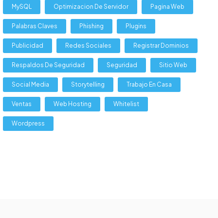
MySQL
Optimizacion De Servidor
Pagina Web
Palabras Claves
Phishing
Plugins
Publicidad
Redes Sociales
Registrar Dominios
Respaldos De Seguridad
Seguridad
Sitio Web
Social Media
Storytelling
Trabajo En Casa
Ventas
Web Hosting
Whitelist
Wordpress