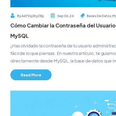
By
Ad7Xq2KyZ8jL
Sep 06,24
Bases De Datos
,
M
Cómo Cambiar la Contraseña del Usuari
MySQL
¿Has olvidado la contraseña de tu usuario administ
fácil de lo que piensas. En nuestro artículo, te guia
directamente desde MySQL, la base de datos que impu
Read More