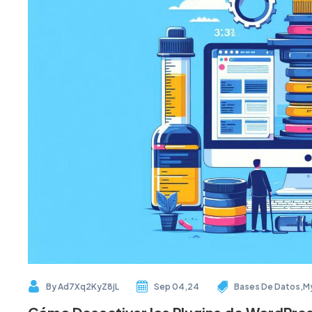
By
Ad7Xq2KyZ8jL
Sep 04,24
Bases De Datos
,
M