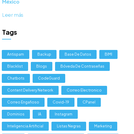
México
Leer más
Tags
Antispam
Backup
Base De Datos
BIMI
Blacklist
Blogs
Bóveda De Contraseñas
Chatbots
CodeGuard
Content Delivery Network
Correo Electronico
Correo Engañoso
Covid-19
CPanel
Dominios
IA
Instagram
Inteligencia Artificial
Listas Negras
Marketing