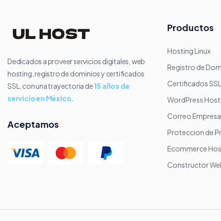
Productos
Hosting Linux
Dedicados a proveer servicios digitales, web
Registro de Dom
hosting, registro de dominios y certificados
Certificados SS
SSL, con una trayectoria de
15 años de
servicio en México.
WordPress Host
Correo Empresar
Aceptamos
Proteccion de P
Ecommerce Hos
Constructor We