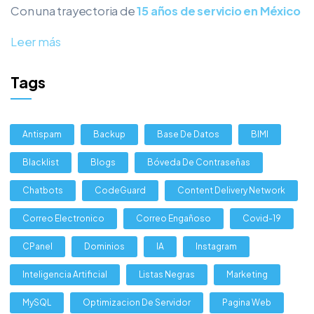
Con una trayectoria de
15 años de servicio en México
Leer más
Tags
Antispam
Backup
Base De Datos
BIMI
Blacklist
Blogs
Bóveda De Contraseñas
Chatbots
CodeGuard
Content Delivery Network
Correo Electronico
Correo Engañoso
Covid-19
CPanel
Dominios
IA
Instagram
Inteligencia Artificial
Listas Negras
Marketing
MySQL
Optimizacion De Servidor
Pagina Web