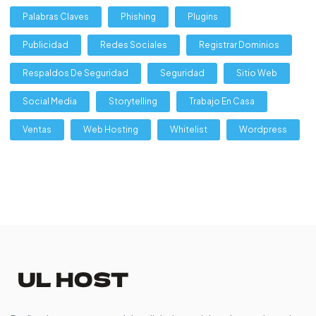
Palabras Claves
Phishing
Plugins
Publicidad
Redes Sociales
Registrar Dominios
Respaldos De Seguridad
Seguridad
Sitio Web
Social Media
Storytelling
Trabajo En Casa
Ventas
Web Hosting
Whitelist
Wordpress